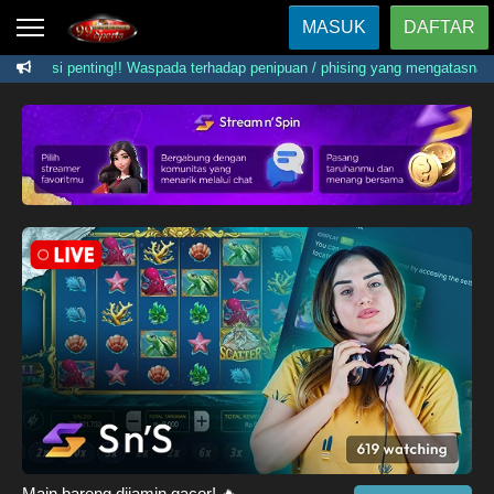
Beranda
MASUK
DAFTAR
Informasi penting!! Waspada terhadap penipuan / phising yang mengatasnamak
Sports
BARU
PROMO
Live Casino
BARU
IDNPoker
BARU
Slots
PROMO
IDNLIVE
BARU
Stream N Spin
Arcade
PROMO
Table Games
Lottery
BARU
PROMO
IDNRaffle
Main bareng dijamin gacor! 🔥