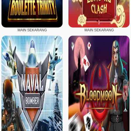
MAIN SEKARANG
MAIN SEKARANG