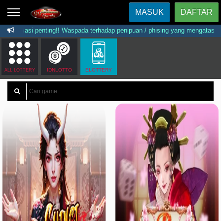
Beranda
MASUK
DAFTAR
nformasi penting!! Waspada terhadap penipuan / phising yang mengatasnamakan
Sports
BARU
PROMO
Live Casino
BARU
IDNLOTTO
ELOTTERY
IDNPoker
ALL LOTTERY
BARU
Slots
PROMO
IDNLIVE
BARU
Stream N Spin
Arcade
PROMO
Table Games
Lottery
BARU
PROMO
IDNRaffle