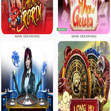
Referral
Promosi
Hubungi Kami
MAIN SEKARANG
MAIN SEKARANG
Live Chat
Pilih Bahasa:
MASUK
DAFTAR
&copy; 99ONLINESPORTS: Link Slot777 Deposit
5000, 5Rb, 5Ribu, 5K Via Qris Proses Instan. Hak
Cipta Dilindungi.