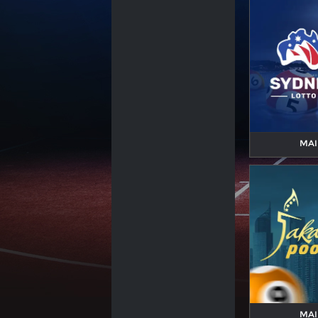
MAI
MAI