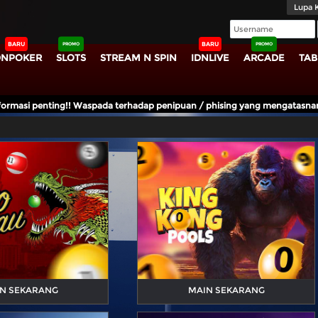
Lupa K
BARU
BARU
PROMO
PROMO
DNPOKER
SLOTS
STREAM N SPIN
IDNLIVE
ARCADE
TAB
 penting!! Waspada terhadap penipuan / phising yang mengatasnamakan 99o
N SEKARANG
MAIN SEKARANG