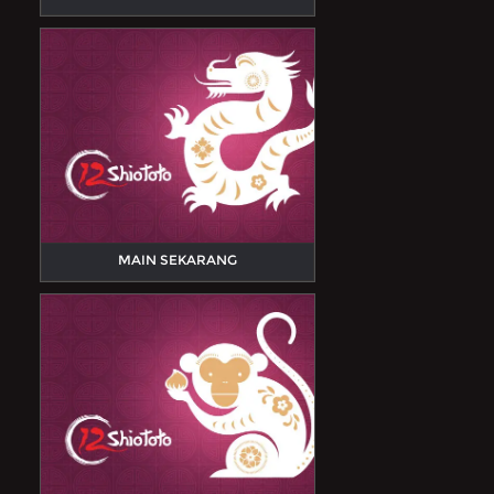
MAIN SEKARANG