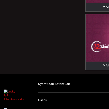
MAI
MAI
Syarat dan Ketentuan
Lisensi